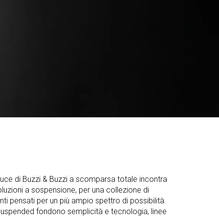
 luce di Buzzi & Buzzi a scomparsa totale incontra
soluzioni a sospensione, per una collezione di
nti pensati per un più ampio spettro di possibilità.
suspended fondono semplicità e tecnologia, linee