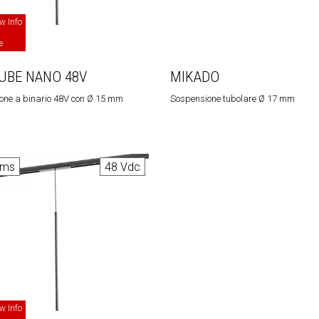
w Info
e
UBE NANO 48V
MIKADO
one a binario 48V con Ø 15 mm
Sospensione tubolare Ø 17 mm
ems
48 Vdc
w Info