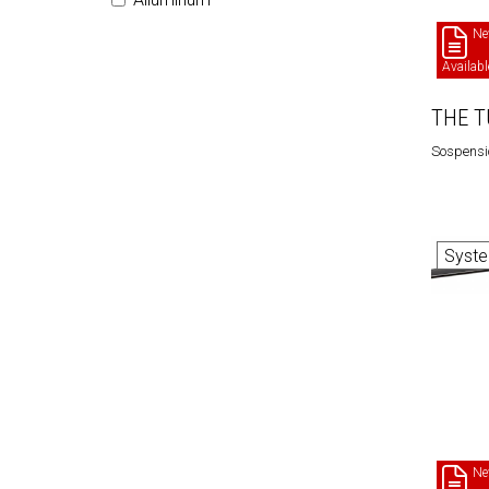
Ne
Availabl
THE T
Sospensi
Syst
Ne