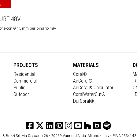
e
UBE 48V
one con Ø 15 mm per binario 48V
PROJECTS
MATERIALS
D
Residential
Coral®
M
Commercial
AirCoral®
I
Public
AirCoral® Calculator
C
Outdoor
CoralWaterOut®
L
DurCoral®
i & Buzzi Srl, via Cassano 26 - 20069 Vaprio d’Adda, Milano - Italy - P.IVA 033414