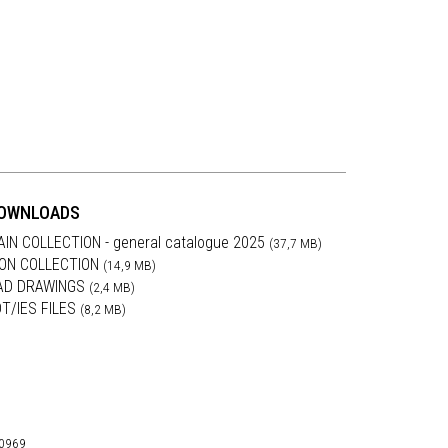
OWNLOADS
AIN COLLECTION - general catalogue 2025
(37,7 MB)
RON COLLECTION
(14,9 MB)
AD DRAWINGS
(2,4 MB)
DT/IES FILES
(8,2 MB)
30969