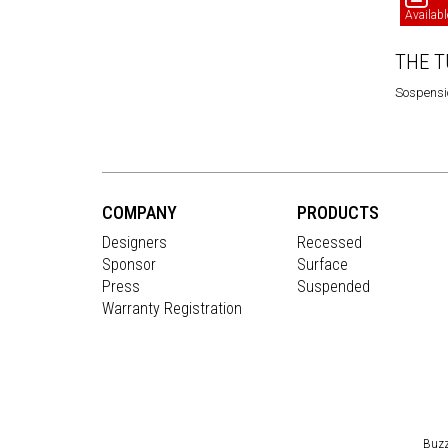
Availabl
THE T
Sospensi
COMPANY
PRODUCTS
Designers
Recessed
Sponsor
Surface
Press
Suspended
Warranty Registration
Buzz