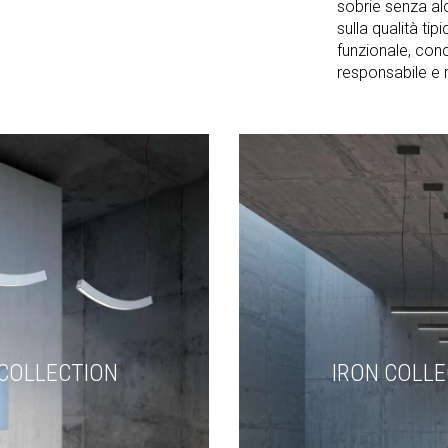
sobrie senza al
sulla qualità ti
funzionale, conc
responsabile e 
COLLECTION
IRON COLLE