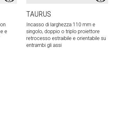
TAURUS
con
Incasso di larghezza 110 mm e
le e
singolo, doppio o triplo proiettore
i
retrocesso estraibile e orientabile su
entrambi gli assi