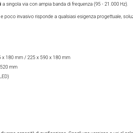
i
a singola via con ampia banda di frequenza (95 - 21.000 Hz).
are e poco invasivo risponde a qualsiasi esigenza progettuale, sol
5 x 180 mm / 225 x 590 x 180 mm
x 520 mm
 LED)