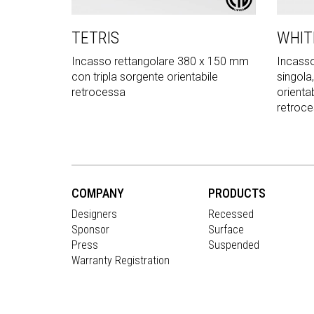
TETRIS
WHIT
Incasso rettangolare 380 x 150 mm
Incasso
con tripla sorgente orientabile
singola
retrocessa
orientab
retroce
COMPANY
PRODUCTS
Designers
Recessed
Sponsor
Surface
Press
Suspended
Warranty Registration