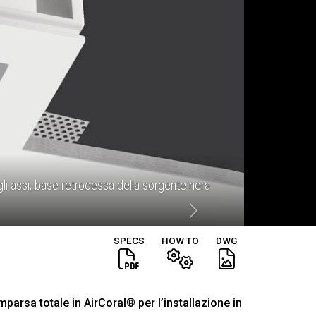
li assi, base retrocessa della sorgente nera
SPECS
HOW TO
DWG
parsa totale in AirCoral® per l’installazione in