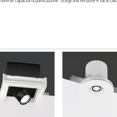
iverse capacità di purificazione. Scegli una versione e vai al calcol