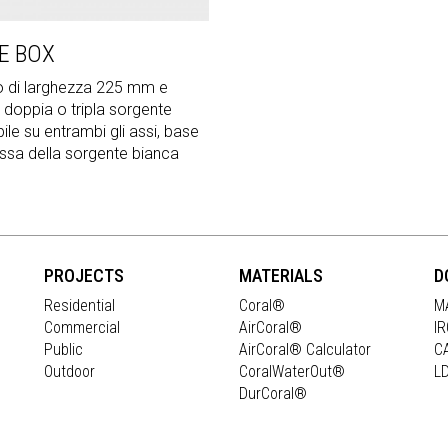
E BOX
 di larghezza 225 mm e
, doppia o tripla sorgente
ile su entrambi gli assi, base
ssa della sorgente bianca
PROJECTS
MATERIALS
D
Residential
Coral®
M
Commercial
AirCoral®
I
Public
AirCoral® Calculator
C
Outdoor
CoralWaterOut®
L
DurCoral®