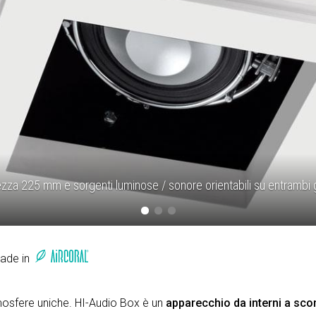
zza 225 mm e sorgenti luminose / sonore orientabili su entrambi g
Made in
mosfere uniche. HI-Audio Box è un
apparecchio da interni
a scom