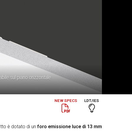
abile sul piano orizzontale
NEW SPECS
LDT/IES
otto è dotato di un
foro emissione luce di 13 mm