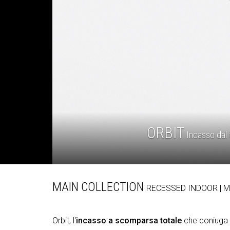
ORBIT
Incasso dal f
MAIN COLLECTION
RECESSED
INDOOR
| 
Orbit, l'
incasso a scomparsa totale
che coniuga in