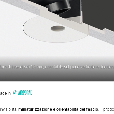
oro di luce di soli 13 mm, orientabile sul piano verticale e direzion
Made in
visibilità,
miniaturizzazione e orientabilità del fascio
. Il prod