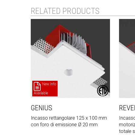
RELATED PRODUCTS
New Info
Available
GENIUS
REVE
Incasso rettangolare 125 x 100 mm
Incasso
con foro di emissione Ø 20 mm
motoriz
totale 