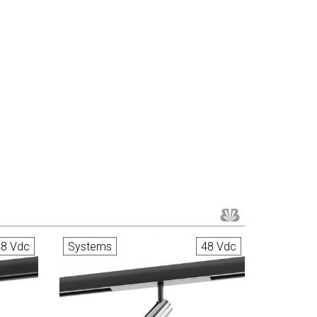
8 Vdc
Systems
48 Vdc