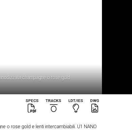
ra, anodizzata champagne o rose gold
SPECS
TRACKS
LDT/IES
DWG
gne o rose gold e lenti intercambiabili. U1 NANO