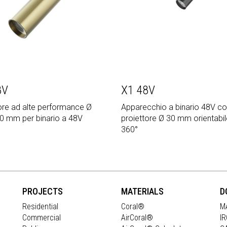
8V
X1 48V
ore ad alte performance Ø
Apparecchio a binario 48V c
0 mm per binario a 48V
proiettore Ø 30 mm orientabil
360°
PROJECTS
MATERIALS
D
Residential
Coral®
M
Commercial
AirCoral®
I