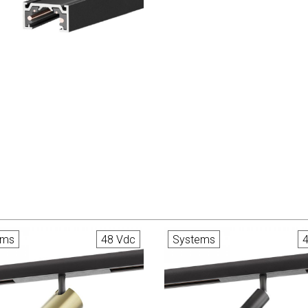
ems
48 Vdc
Systems
4