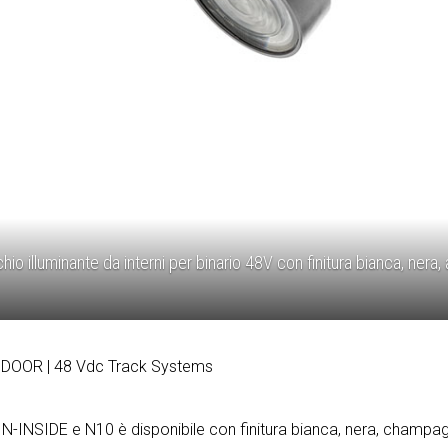
io illuminante da interni per binario 48V con finitura bianca, ne
NDOOR
| 48 Vdc Track Systems
V N-INSIDE e N10 è disponibile con finitura bianca, nera, champa