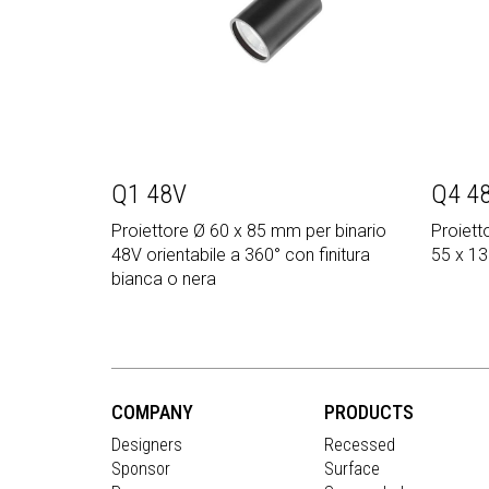
Q1 48V
Q4 4
Proiettore Ø 60 x 85 mm per binario
Proiett
48V orientabile a 360° con finitura
55 x 13
bianca o nera
COMPANY
PRODUCTS
Designers
Recessed
Sponsor
Surface