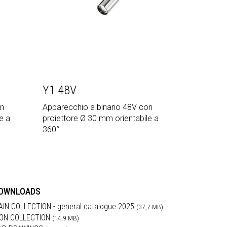
Y1 48V
on
Apparecchio a binario 48V con
e a
proiettore Ø 30 mm orientabile a
360°
OWNLOADS
AIN COLLECTION - general catalogue 2025
(37,7 MB)
RON COLLECTION
(14,9 MB)