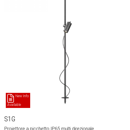
New Info
Available
S1G
Proiettore a picchetto IP65 multi direzionale