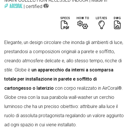
RECESSED
INDOOR
| Made in
| certified
SPECS
HOW TO
LDT/IES
DWG
Elegante, un design circolare che inonda gli ambienti di luce,
prestandosi a composizioni originali a parete e soffitto,
creando atmosfere delicate e, allo stesso tempo, ricche di
stile. Globe è
un apparecchio da interni a scomparsa
totale per installazione in parete e soffitto di
cartongesso o laterizio
con corpo realizzato in AirCoral®.
Globe crea con la sua parabola wall-washer un cerchio
luminoso che ha un preciso obiettivo: attribuire alla luce il
ruolo di assoluta protagonista regalando un valore aggiunto
ad ogni spazio in cui viene installato.