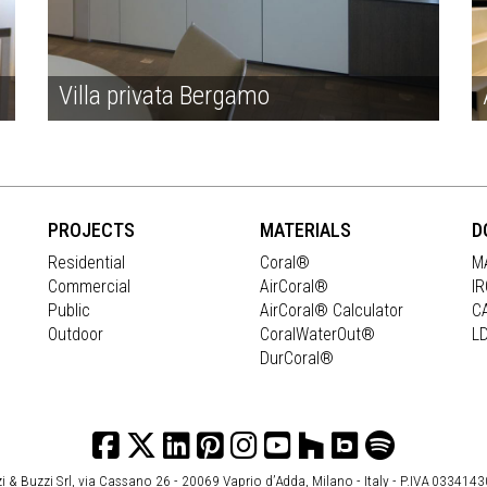
Villa privata Bergamo
PROJECTS
MATERIALS
D
Residential
Coral®
M
Commercial
AirCoral®
I
Public
AirCoral® Calculator
C
Outdoor
CoralWaterOut®
L
DurCoral®
i & Buzzi Srl, via Cassano 26 - 20069 Vaprio d’Adda, Milano - Italy - P.IVA 033414