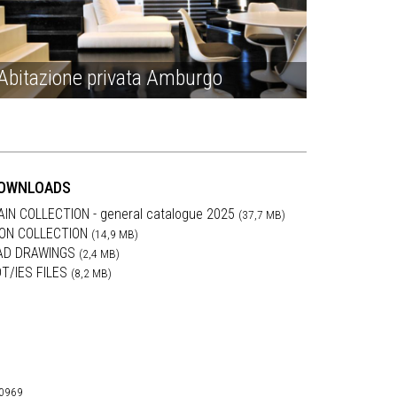
Abitazione privata Amburgo
OWNLOADS
AIN COLLECTION - general catalogue 2025
(37,7 MB)
RON COLLECTION
(14,9 MB)
AD DRAWINGS
(2,4 MB)
DT/IES FILES
(8,2 MB)
30969