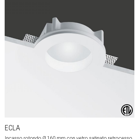
ECLA
Incasso rotondo Ø 160 mm con vetro satinato retrocesso