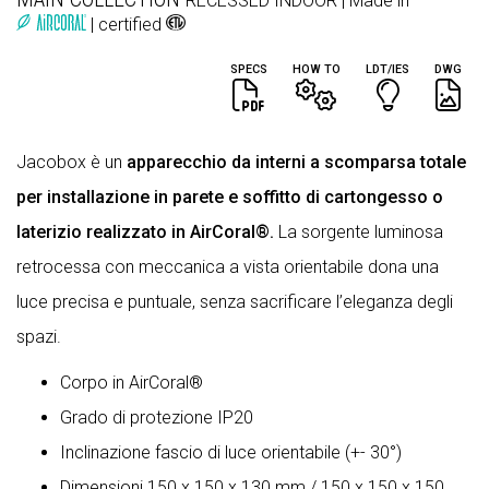
RECESSED
INDOOR
| Made in
| certified
SPECS
HOW TO
LDT/IES
DWG
Jacobox è un
apparecchio da interni a scomparsa totale
per installazione in parete e soffitto di cartongesso o
laterizio realizzato in AirCoral®.
La sorgente luminosa
retrocessa con meccanica a vista orientabile dona una
luce precisa e puntuale, senza sacrificare l’eleganza degli
spazi.
Corpo in AirCoral®
Grado di protezione IP20
Inclinazione fascio di luce orientabile (+- 30°)
Dimensioni 150 x 150 x 130 mm / 150 x 150 x 150